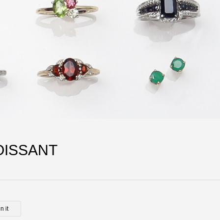
ISSANT
n it